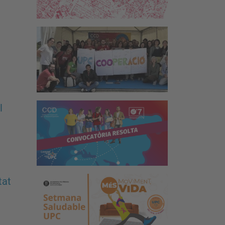
l
tat