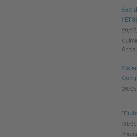
Èxit 
l'ETS
29/05
Culmin
Social
Els e
Compe
29/05
"Ciut
28/05
Inaugu