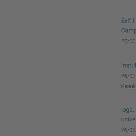
Èxit 
Camp
27/05
Impul
26/05
Resolu
Ioga,
unive
26/05