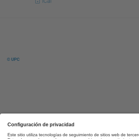
iCal
© UPC