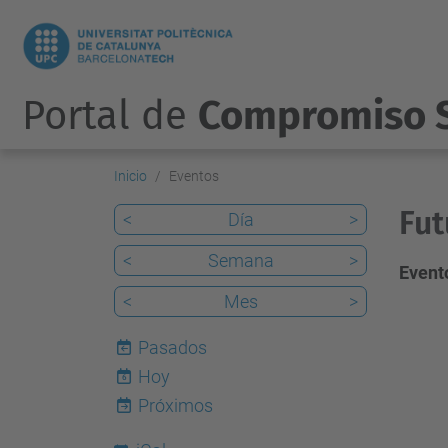
Portal de
Compromiso S
Inicio
Eventos
Fut
<
Día
>
<
Semana
>
Evento
<
Mes
>
Pasados
Hoy
6
Próximos