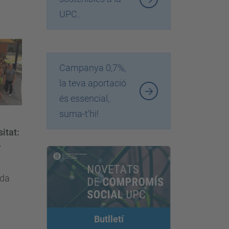
UPC.
Campanya 0,7%,
la teva aportació
és essencial,
suma-t'hi!
itat:
r
ada
Butlletí