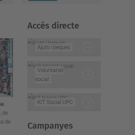
Accés directe
Ajuts i beques
Voluntariat
social
KIT Social UPC
na
, de
ca de
Campanyes
.