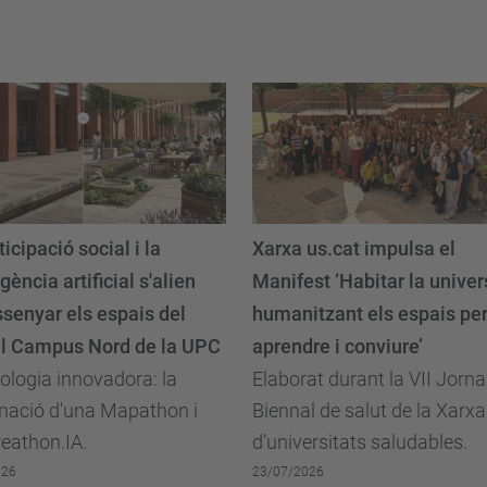
ticipació social i la
Xarxa us.cat impulsa el
igència artificial s'alien
Manifest ‘Habitar la univers
ssenyar els espais del
humanitzant els espais pe
al Campus Nord de la UPC
aprendre i conviure’
logia innovadora: la
Elaborat durant la VII Jorn
nació d'una Mapathon i
Biennal de salut de la Xarxa
eathon.IA.
d’universitats saludables.
026
23/07/2026