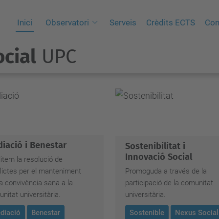
Inici
Observatori
Serveis
Crèdits ECTS
Con
cial
UPC
iació i Benestar
Sostenibilitat i
Innovació Social
litem la resolució de
lictes per el manteniment
Promoguda a través de la
a convivència sana a la
participació de la comunitat
nitat universitària.
universitària.
diació
Benestar
Sostenible
Nexus Social