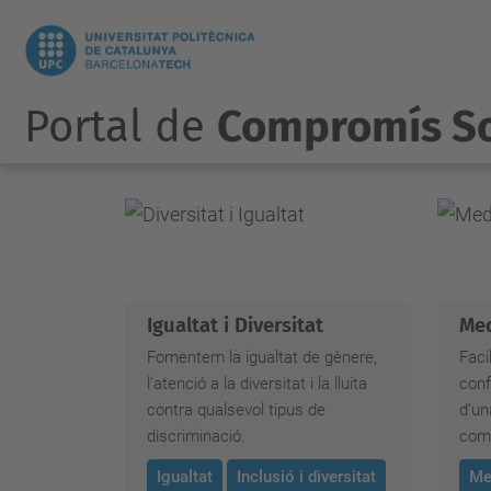
Portal de
Compromís So
Igualtat i Diversitat
Med
Fomentem la igualtat de gènere,
Faci
l'atenció a la diversitat i la lluita
conf
contra qualsevol tipus de
d’un
discriminació.
comu
Igualtat
Inclusió i diversitat
Me