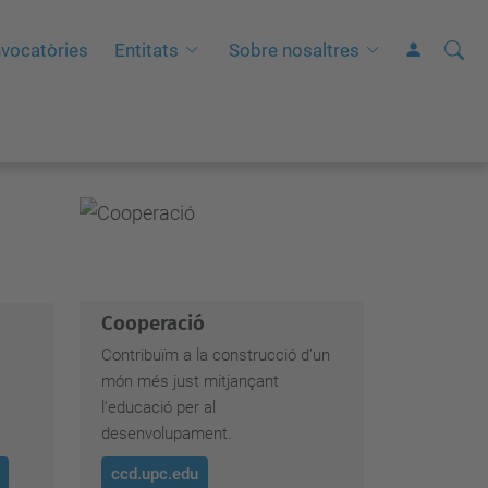
Cerca
C
vocatòries
Entitats
Sobre nosaltres
e
r
c
a
a
v
a
n
Cooperació
ç
Contribuïm a la construcció d’un
a
món més just mitjançant
d
l’educació per al
a
desenvolupament.
…
ccd.upc.edu