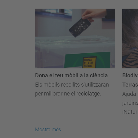
Dona el teu mòbil a la ciència
Biodiv
Els mòbils recollits s'utilitzaran
Terra
per millorar-ne el reciclatge.
Ajuda 
jardin
iNatura
Mostra més