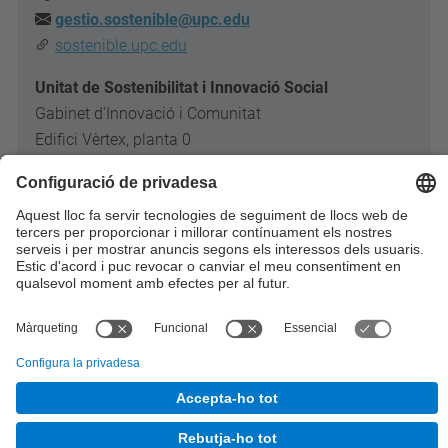
gestio.sostenible@upc.edu
sostenible.upc.edu
Unitat de Sostenibilitat i Innovació Social
Gabinet d'Innovació i Comunitat
Edifici Vèrtex, planta 0
Campus Diagonal Nord
Pl. Eusebi Güell, 6. 08034 Barcelona
Google maps
© UPC
Desenvolupat amb