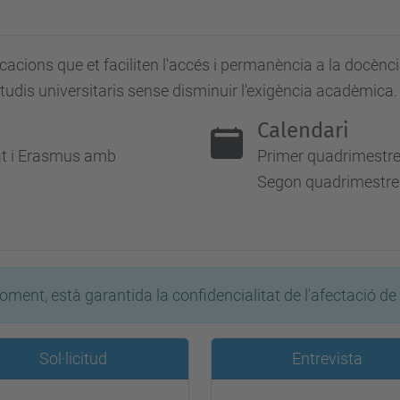
cacions que et faciliten l'accés i permanència a la docència
studis universitaris sense disminuir l'exigència acadèmica.
Calendari
rat i Erasmus amb
Primer quadrimestre:
Segon quadrimestre: 
moment, està garantida la confidencialitat de l'afectació de 
Sol·licitud
Entrevista