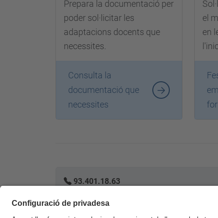
Prepara la documentació per
Sol·
poder sol·licitar les
el 
adaptacions docents que
en 
necessites.
l'in
Consulta la
Fes
documentació que
em
necessites
fo
93.401.18.63
oficina.inclusio@upc.edu
inclusio.upc.edu