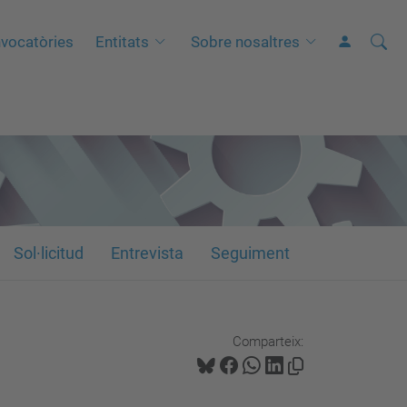
Cerca
C
vocatòries
Entitats
Sobre nosaltres
e
r
c
a
a
v
a
n
Sol·licitud
Entrevista
Seguiment
ç
a
d
Comparteix:
a
…