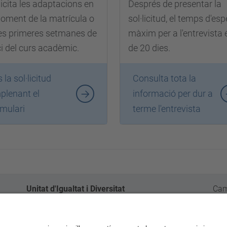
licita les adaptacions en
Després de presentar la
moment de la matrícula o
sol·licitud, el temps d'es
les primeres setmanes de
màxim per a l'entrevista 
ici del curs acadèmic.
de 20 dies.
 la sol·licitud
Consulta tota la
plenant el
informació per dur a
rmulari
terme l'entrevista
Unitat d'Igualtat i Diversitat
Cam
Gabinet d'Innovació i Comunitat
Pl.
Edifici Vèrtex, planta 0