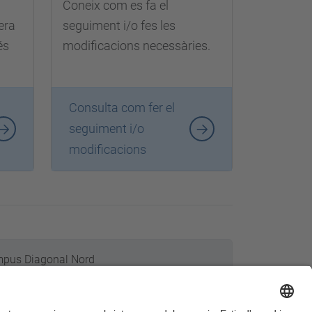
Coneix com es fa el
pera
seguiment i/o fes les
és
modificacions necessàries.
Consulta com fer el
seguiment i/o
modificacions
pus Diagonal Nord
 Eusebi Güell, 6. 08034 Barcelona
Google maps