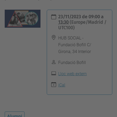
h
23/11/2023
de
09:00
a
t
13:30
(Europe/Madrid /
UTC100)
t
p
HUB SOCIAL -
s
Fundació Bofill C/
:
Girona, 34 Interior
/
Fundació Bofill
/
c
Lloc web extern
a
iCal
n
v
i
a
Alumni