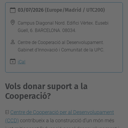
h
03/07/2026
(Europe/Madrid / UTC200)
t
t
Campus Diagonal Nord. Edifici Vèrtex. Eusebi
Güell, 6. BARCELONA. 08034.
p
s
Centre de Cooperació al Desenvolupament.
:
Gabinet d'Innovació i Comunitat de la UPC.
/
iCal
/
c
a
Vols donar suport a la
n
Cooperació?
v
i
El
Centre de Cooperació per al Desenvolupament
a
(CCD)
contribueix a la construcció d’un món més
e