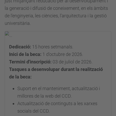
just mitjançant l’educació per al desenvolupament i
l
la generació i difusió de coneixement, en els àmbits
m
de l’enginyeria, les ciències, l’arquitectura i la gestió
o
universitària.
n
.
u
Dedicació:
15 hores setmanals.
p
Inici de la beca:
1 d'octubre de 2026.
c
Termini d'inscripció:
03 de juliol de 2026.
.
Tasques a desenvolupar durant la realització
e
de la beca:
d
u
Suport en el manteniment, actualització i
/
millores de la web del CCD.
c
Actualització de continguts a les xarxes
a
socials del CCD.
/