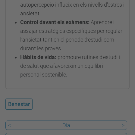
autopercepció influeix en els nivells d'estrès i
e
ansietat.
s
Control davant els exàmens:
Aprendre i
d
assajar estratègies específiques per regular
e
l’ansietat tant en el període d’estudi com
v
durant les proves.
e
Hàbits de vida:
promoure rutines d’estudi i
n
de salut que afavoreixin un equilibri
i
personal sostenible.
m
e
n
t
Benestar
s
/
<
Dia
>
a