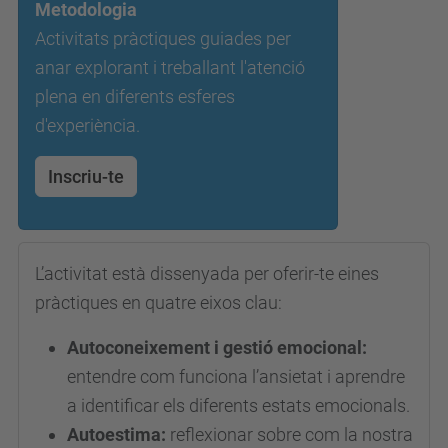
l
Metodologia
m
Activitats pràctiques guiades per
o
anar explorant i treballant l'atenció
n
plena en diferents esferes
.
d'experiència.
u
Inscriu-te
p
c
.
e
L’activitat està dissenyada per oferir-te eines
d
pràctiques en quatre eixos clau:
u
Autoconeixement i gestió emocional:
/
entendre com funciona l’ansietat i aprendre
c
a identificar els diferents estats emocionals.
a
Autoestima:
reflexionar sobre com la nostra
/