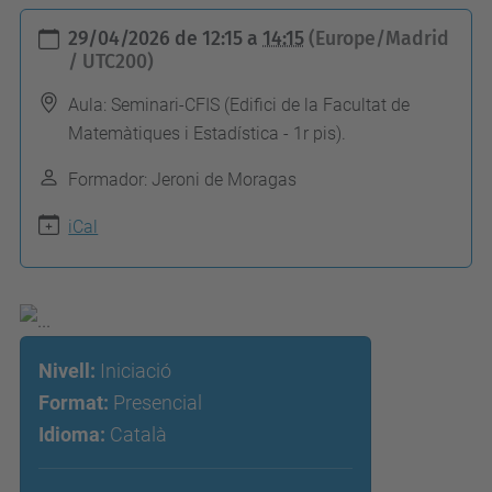
h
29/04/2026
de
12:15
a
14:15
(Europe/Madrid
t
/ UTC200)
t
Aula: Seminari-CFIS (Edifici de la Facultat de
p
Matemàtiques i Estadística - 1r pis).
s
Formador: Jeroni de Moragas
:
/
iCal
/
c
a
n
Nivell:
Iniciació
v
Format:
Presencial
i
Idioma:
Català
a
e