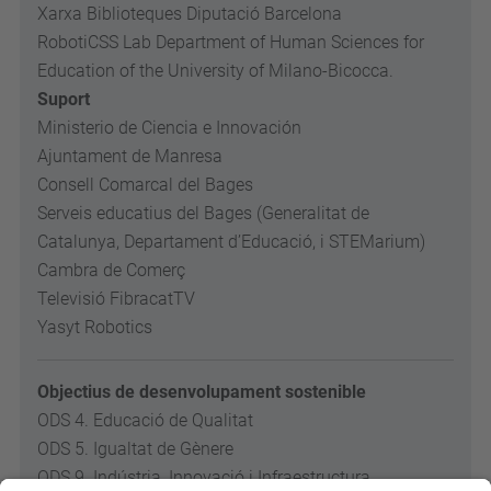
Xarxa Biblioteques Diputació Barcelona
RobotiCSS Lab Department of Human Sciences for
Education of the University of Milano-Bicocca.
Suport
Ministerio de Ciencia e Innovación
Ajuntament de Manresa
Consell Comarcal del Bages
Serveis educatius del Bages (Generalitat de
Catalunya, Departament d’Educació, i STEMarium)
Cambra de Comerç
Televisió FibracatTV
Yasyt Robotics
Objectius de desenvolupament sostenible
ODS 4. Educació de Qualitat
ODS 5. Igualtat de Gènere
ODS 9. Indústria, Innovació i Infraestructura