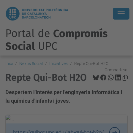
Portal de
Compromís
Social
UPC
Inici
Nexus Social
Iniciatives
Repte Qui-Bot H2O
Comparteix:
Repte Qui-Bot H2O
Despertem l'interès per l'enginyeria informàtica i
la química d'infants i joves.
https://quibot.upc.edu/lab-qui-bot-h2o/