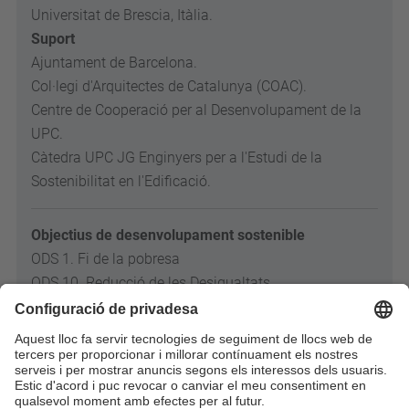
Universitat de Brescia, Itàlia.
Suport
Ajuntament de Barcelona.
Col·legi d'Arquitectes de Catalunya (COAC).
Centre de Cooperació per al Desenvolupament de la
UPC.
Càtedra UPC JG Enginyers per a l'Estudi de la
Sostenibilitat en l'Edificació.
Objectius de desenvolupament sostenible
ODS 1. Fi de la pobresa
ODS 10. Reducció de les Desigualtats
ODS 11. Ciutats i Comunitats Sostenibles
Enllaços relacionats