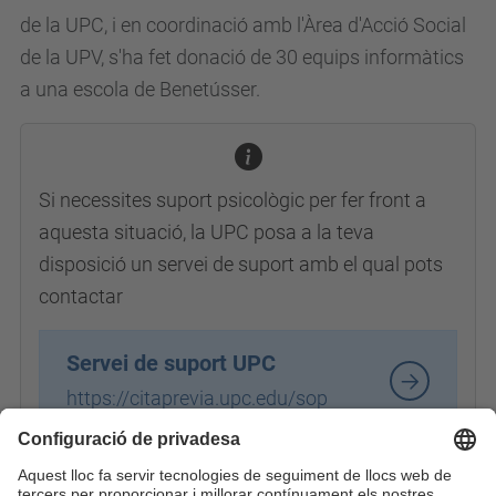
de la UPC, i en coordinació amb l'Àrea d'Acció Social
de la UPV, s'ha fet donació de 30 equips informàtics
a una escola de Benetússer.
Si necessites suport psicològic per fer front a
aquesta situació, la UPC posa a la teva
disposició un servei de suport amb el qual pots
contactar
Servei de suport UPC
https://citaprevia.upc.edu/sop