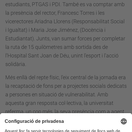
estudiants, PTGAS i PDI. També es va comptar amb
la presència del rector, Francesc Torres i les
vicerectores Ariadna Llorens (Responsabilitat Social
i Igualtat) i Maria Jose Jiménez, (Docència i
Estudiantat). Junts, van sumar forces per completar
la ruta de 15 quilòmetres amb sortida des de
l’Hospital Sant Joan de Déu, unint l'esport i l'acció
solidària.
Més enllà del repte físic, l'eix central de la jornada era
la recaptació de fons per a projectes socials dedicats
a persones en situació de vulnerabilitat. Amb
aquesta gran resposta col·lectiva, la universitat
referma, un cop més, la seva presència com a agent
de canvi en el territori.