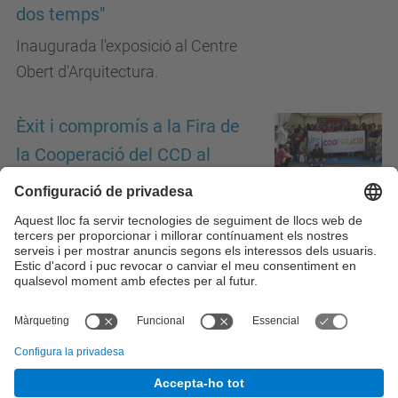
dos temps"
Inaugurada l'exposició al Centre
Obert d'Arquitectura.
Èxit i compromís a la Fira de
la Cooperació del CCD al
Campus Nord
1
2
3
4
5 elements següents
>
Totes les notícies
© UPC