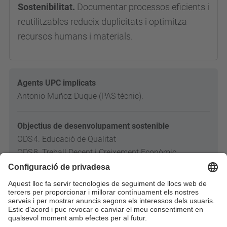
Sostenibilitat.
Documentar processos eficients i
reutilitzables redueix duplicitats i optimitza
recursos humans i materials.
Agents UPC implicats
Antonio Muñoz Duque (PAS tècnic).
Objectius de desenvolupament sostenible
ODS 4. Educació de Qualitat
ODS 8. Treball Decent i Creixement Econòmic
ODS 9. Indústria, Innovació i Infraestructura
Enllaços relacionats
Premi UPC al Compromís Social 2023