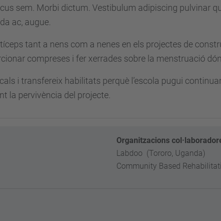
cus sem. Morbi dictum. Vestibulum adipiscing pulvinar qu
da ac, augue.
rtíceps tant a nens com a nenes en els projectes de cons
orcionar compreses i fer xerrades sobre la menstruació dó
als i transfereix habilitats perquè l’escola pugui continua
nt la pervivència del projecte.
Organitzacions col·laborador
Labdoo (Tororo, Uganda)
Community Based Rehabilitati