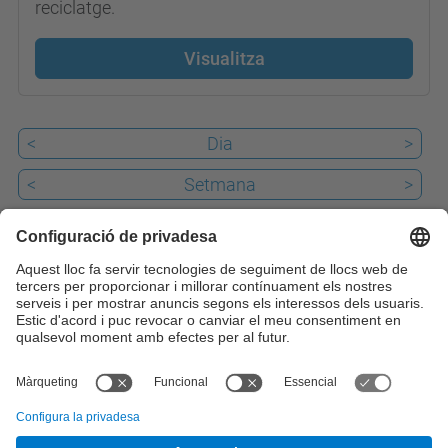
reciclatge.
Visualitza
<
Dia
>
<
Setmana
>
<
Mes
>
Passat
Avui
9
Properament
iCal