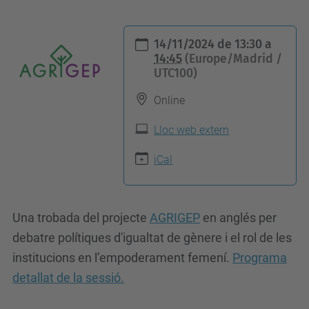
h
14/11/2024
de
13:30
a
t
14:45
(Europe/Madrid /
UTC100)
t
p
Online
s
Lloc web extern
:
/
iCal
/
c
a
Una trobada del projecte
AGRIGEP
en anglés per
n
debatre polítiques d'igualtat de gènere i el rol de les
v
institucions en l’empoderament femení.
Programa
i
detallat de la sessió.
a