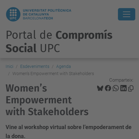
Portal de
Compromís
Social
UPC
Inici
Esdeveniments
Agenda
Women’s Empowerment with Stakeholders
Comparteix:
Women’s
Empowerment
with Stakeholders
Vine al workshop virtual sobre l’empoderament de
la dona.