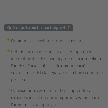
optometria
2022-
10-
10T11:00:00+02:00
Què et pot aportar participar-hi?
2022-
11-
Contribuiràs a evitar el fracàs escolar.
10T12:00:00+01:00
Estudies
Rebràs formació específica: la competència
en
intercultural, el desenvolupament socioafectiu a
la
l'adolescència, habilitat de comunicació,
FOOT?
sexualitat, el dol i la separació..., a l'inici i durant el
Participa
projecte.
fent
Coneixeràs joves com tu de qui aprendràs
cribratges
experiències i amb qui compartiràs valors com
i
l'amistat i la companyia.
revisions