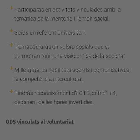
visuals
Participaràs en activitats vinculades amb la
a
temàtica de la mentoria i l'àmbit social.
poblacions
Seràs un referent universitari.
en
situació
T'empoderaràs en valors socials que et
de
permetran tenir una visió crítica de la societat.
vulnerabilitat.
Milloraràs les habilitats socials i comunicatives, i
la competència intercultural.
Tindràs reconeixement d'ECTS, entre 1 i 4,
depenent de les hores invertides.
ODS vinculats al voluntariat