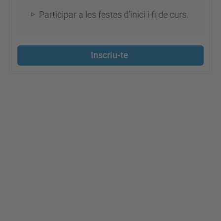
-
Participar a les festes d'inici i fi de curs.
o
p
t
Inscriu-te
o
m
e
t
r
i
a
Voluntariat
en
óptica
i