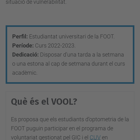
situació de vulnerabilitat.
a
e
l
m
Perfil:
Estudiantat universitari de la FOOT.
o
Període:
Curs 2022-2023.
n
Dedicació:
Disposar d'una tarda a la setmana
.
o una estona al cap de setmana durant el curs
u
acadèmic.
p
c
.
Què és el VOOL?
e
d
Es proposa que els estudiants d’optometria de la
u
FOOT puguin participar en el programa de
/
voluntariat gestionat pel GIC i el
CUV
en
c