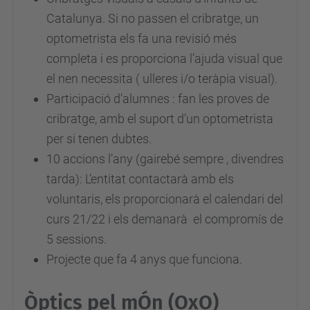
/
Catalunya. Si no passen el cribratge, un
a
optometrista els fa una revisió més
g
completa i es proporciona l’ajuda visual que
e
el nen necessita ( ulleres i/o teràpia visual).
n
Participació d’alumnes : fan les proves de
d
cribratge, amb el suport d’un optometrista
a
per si tenen dubtes.
/
10 accions l’any (gairebé sempre , divendres
v
tarda): L’entitat contactarà amb els
o
voluntaris, els proporcionarà el calendari del
l
curs 21/22 i els demanarà el compromís de
u
5 sessions.
n
Projecte que fa 4 anys que funciona.
t
a
Òptics pel mÓn (OxO)
r