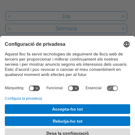
<
Dia
>
<
Setmana
>
<
Mes
>
Passat
Avui
6
Properament
iCal
© UPC
Desenvolupat amb