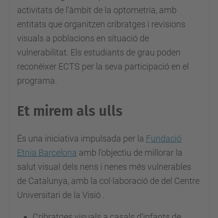
activitats de l’àmbit de la optometria, amb
a
entitats que organitzen cribratges i revisions
/
visuals a poblacions en situació de
e
vulnerabilitat. Els estudiants de grau poden
s
reconèixer ECTS per la seva participació en el
d
programa.
e
v
Et mirem als ulls
e
n
És una iniciativa impulsada per la
Fundació
i
Etnia Barcelona
amb l’objectiu de millorar la
m
salut visual dels nens i nenes més vulnerables
e
de Catalunya, amb la col·laboració de del Centre
n
Universitari de la Visió .
t
s
Cribratges visuals a casals d’infants de