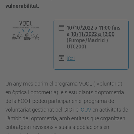
vulnerabilitat.
h
10/10/2022 a 11:00
fins
t
a
10/11/2022 a 12:00
(Europe/Madrid /
t
UTC200)
p
s
iCal
:
/
Un any més obrim el programa VOOL ( Voluntariat
/
en òptica i optometria): els estudiants d’optometria
c
de la FOOT podeu participar en el programa de
a
voluntariat gestionat pel GIC i el
CUV
en activitats de
n
l’àmbit de l'optometria, amb entitats que organitzen
v
cribratges i revisions visuals a poblacions en
i