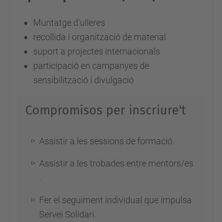
i
Muntatge d'ulleres
a
recollida i organització de material
t
suport a projectes internacionals
-
participació en campanyes de
e
sensibilització i divulgació
n
-
Compromisos per inscriure't
o
p
Assistir a les sessions de formació.
t
i
Assistir a les trobades entre mentors/es
c
.
a
Fer el seguiment individual que impulsa
-
Servei Solidari.
i