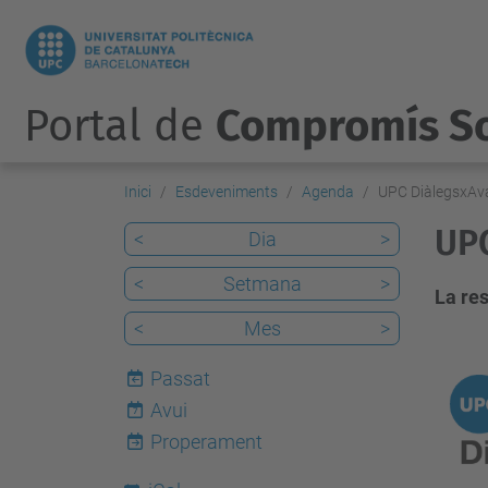
Portal de
Compromís So
Inici
Esdeveniments
Agenda
UPC DiàlegsxAv
UPC
<
Dia
>
<
Setmana
>
La res
<
Mes
>
h
Passat
t
Avui
7
t
Properament
p