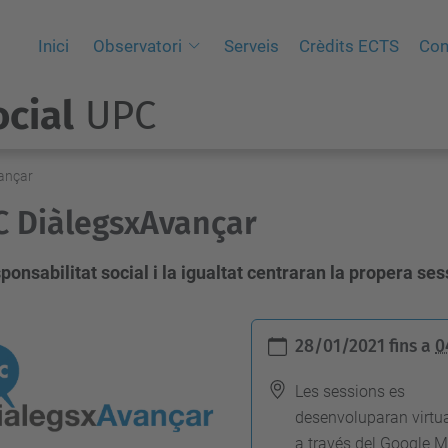
Inici
Observatori
Serveis
Crèdits ECTS
Con
cial
UPC
ançar
 DiàlegsxAvançar
ponsabilitat social i la igualtat centraran la propera se
28/01/2021
fins a
0
Les sessions es
desenvoluparan virtu
a través del Google M