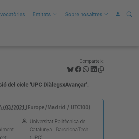
Cerca
C
vocatòries
Entitats
Sobre nosaltres
e
r
c
a
a
Comparteix:
v
a
ssió del cicle ‘UPC DiàlegsxAvançar’.
n
ç
a
4/03/2021
(Europe/Madrid / UTC100)
d
Universitat Politècnica de
a
alment
Catalunya · BarcelonaTech
…
eet
(UPC)