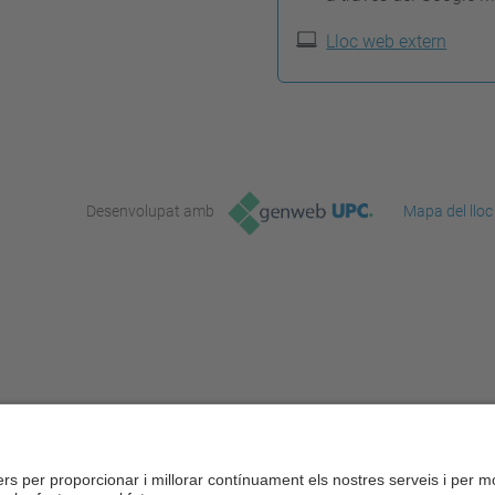
Lloc web extern
Desenvolupat amb
Mapa del lloc