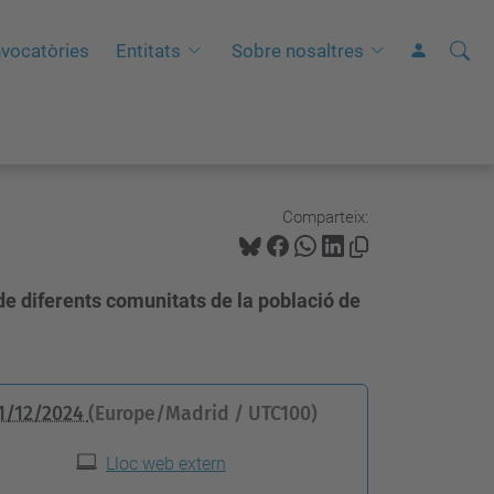
Cerca
C
vocatòries
Entitats
Sobre nosaltres
e
r
c
a
a
Comparteix:
v
a
de diferents comunitats de la població de
n
ç
a
d
1/12/2024
(Europe/Madrid / UTC100)
a
Lloc web extern
…