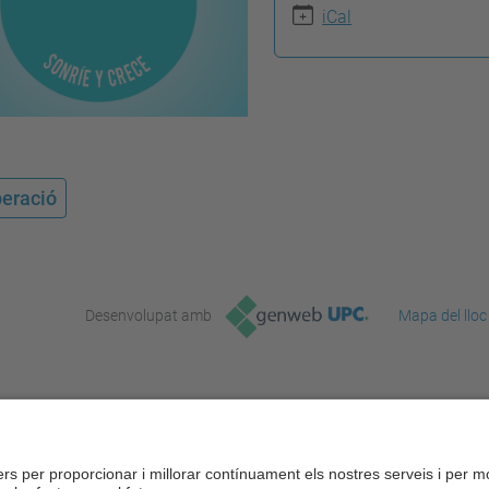
iCal
eració
Desenvolupat amb
Mapa del lloc