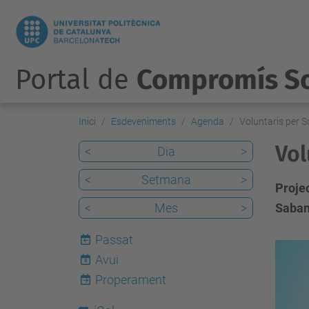
Portal de
Compromís So
Inici
Esdeveniments
Agenda
Voluntaris per S
Vol
<
Dia
>
<
Setmana
>
Projec
<
Mes
>
Saban
Passat
h
Avui
8
t
Properament
t