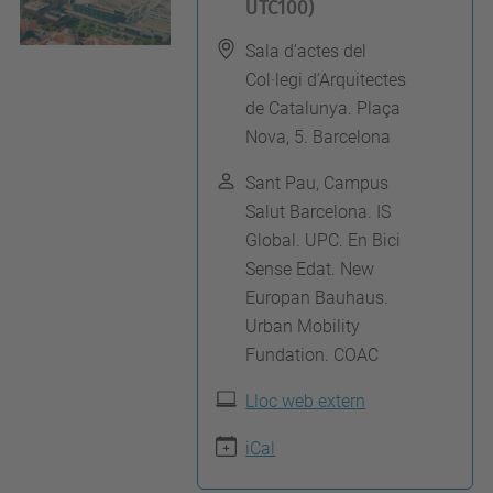
UTC100)
t
p
Sala d’actes del
s
Col·legi d’Arquitectes
:
de Catalunya. Plaça
/
Nova, 5. Barcelona
/
Sant Pau, Campus
c
Salut Barcelona. IS
a
Global. UPC. En Bici
n
Sense Edat. New
v
Europan Bauhaus.
Urban Mobility
i
Fundation. COAC
a
e
Lloc web extern
l
iCal
m
o