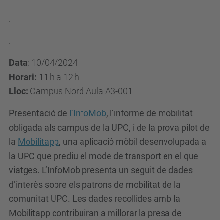
l
.
m
o
.
n
Data
: 10/04/2024
.
Horari:
11 h a 12 h
u
Lloc:
Campus Nord Aula A3-001
p
c
Presentació de
l’InfoMob
, l’informe de mobilitat
.
obligada als campus de la UPC, i de la prova pilot de
e
la
Mobilitapp
, una aplicació mòbil desenvolupada a
d
la UPC que prediu el mode de transport en el que
u
viatges. L’InfoMob presenta un seguit de dades
/
d’interès sobre els patrons de mobilitat de la
c
comunitat UPC. Les dades recollides amb la
a
Mobilitapp contribuiran a millorar la presa de