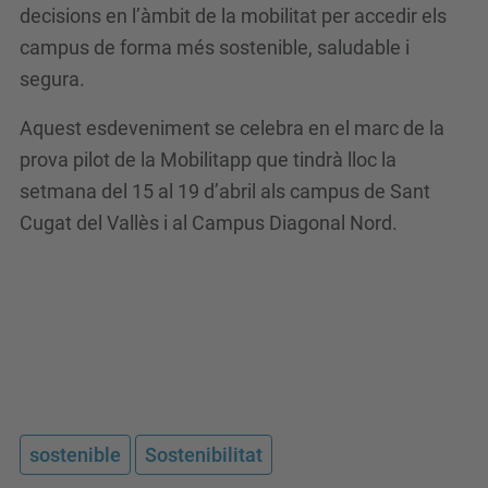
/
decisions en l’àmbit de la mobilitat per accedir els
e
campus de forma més sostenible, saludable i
s
segura.
d
Aquest esdeveniment se celebra en el marc de la
e
prova pilot de la Mobilitapp que tindrà lloc la
v
setmana del 15 al 19 d’abril als campus de Sant
e
Cugat del Vallès i al Campus Diagonal Nord.
n
i
m
e
n
t
s
sostenible
Sostenibilitat
/
a