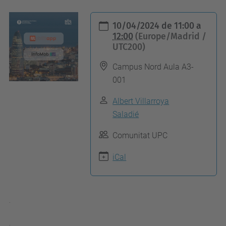
h
10/04/2024
de
11:00
a
t
12:00
(Europe/Madrid /
UTC200)
t
p
Campus Nord Aula A3-
s
001
:
Albert Villarroya
/
Saladié
/
c
Comunitat UPC
a
iCal
n
v
i
.
a
e
.