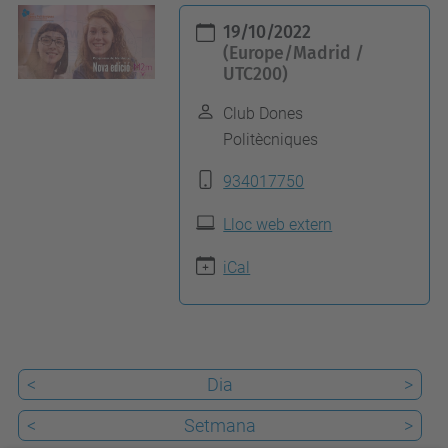
h
19/10/2022
t
(Europe/Madrid /
UTC200)
t
p
Club Dones
s
Politècniques
:
934017750
/
/
Lloc web extern
c
iCal
a
n
v
i
<
Dia
>
a
e
<
Setmana
>