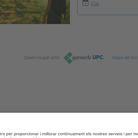
iCal
Desenvolupat amb
Mapa del lloc