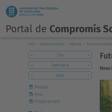
Portal de
Compromís So
Inici
Esdeveniments
Agenda
Futurs (im)possi
Fut
<
Dia
>
<
Setmana
>
Nous 
<
Mes
>
h
Passat
t
Avui
6
t
Properament
p