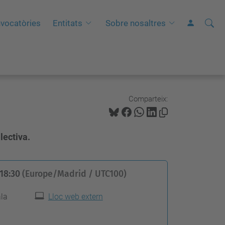
Cerca
C
vocatòries
Entitats
Sobre nosaltres
e
r
c
a
a
Comparteix:
v
a
lectiva.
n
ç
a
18:30
(Europe/Madrid / UTC100)
d
ala
Lloc web extern
a
…