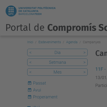
Portal de
Compromís So
Inici
Esdeveniments
Agenda
Campanyes
Ca
<
Dia
>
<
Setmana
>
11F -
<
Mes
>
13/01
Passat
Partic
Avui
6
Properament