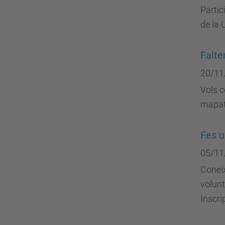
Partic
de la 
Falte
20/11
Vols c
mapath
Fes u
05/11
Coneix
volunta
Inscri