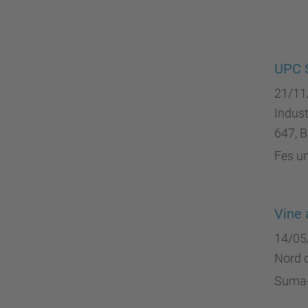
UPC S
21/11
Indust
647, B
Fes un
Vine 
14/05
Nord d
Suma-t