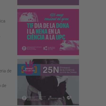
nica
a
eria de
ó de