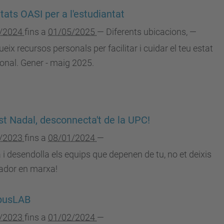
itats OASI per a l'estudiantat
/2024
fins a
01/05/2025
—
Diferents ubicacions
,
—
ueix recursos personals per facilitar i cuidar el teu estat
onal. Gener - maig 2025.
t Nadal, desconnecta't de la UPC!
/2023
fins a
08/01/2024
—
i desendolla els equips que depenen de tu, no et deixis
nador en marxa!
usLAB
/2023
fins a
01/02/2024
—