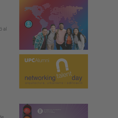
ó al
de