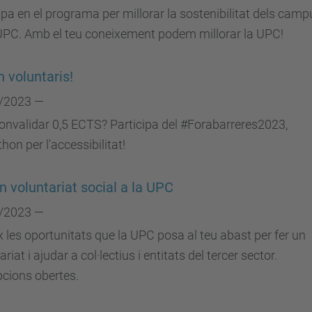
ipa en el programa per millorar la sostenibilitat dels camp
UPC. Amb el teu coneixement podem millorar la UPC!
n voluntaris!
/2023 —
onvalidar 0,5 ECTS? Participa del #Forabarreres2023,
on per l'accessibilitat!
n voluntariat social a la UPC
/2023 —
 les oportunitats que la UPC posa al teu abast per fer un
riat i ajudar a col·lectius i entitats del tercer sector.
pcions obertes.