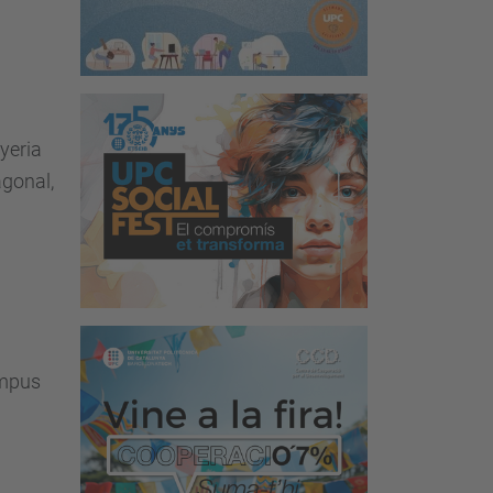
yeria
agonal,
ampus