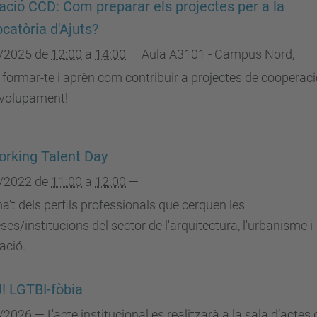
ció CCD: Com preparar els projectes per a la
catòria d'Ajuts?
/2025
de
12:00
a
14:00
—
Aula A3101 - Campus Nord
,
—
 formar-te i aprèn com contribuir a projectes de cooperaci
volupament!
rking Talent Day
/2022
de
11:00
a
12:00
—
a't dels perfils professionals que cerquen les
es/institucions del sector de l'arquitectura, l'urbanisme i
cació.
 LGTBI-fòbia
/2026
—
L'acte institucional es realitzarà a la sala d’actes 