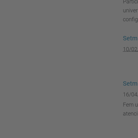
Partic
univers
confi
Setm
10/02
Setma
16/04
Fem un
atenci