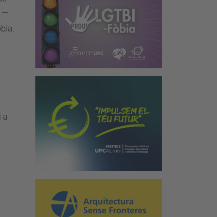
—
bia.
i a