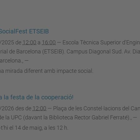
ocialFest ETSEIB
/2025
de
12:00
a
16:00
—
Escola Tècnica Superior d'Engin
rial de Barcelona (ETSEIB). Campus Diagonal Sud. Av. Di
arcelona.
,
—
a mirada diferent amb impacte social.
a la festa de la cooperació!
/2026
des de
12:00
—
Plaça de les Constel·lacions del C
e la UPC (davant la Biblioteca Rector Gabriel Ferraté).
,
—
'hi el 14 de maig, a les 12 h.