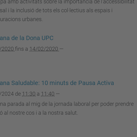
ipa amb activitats sobre la importància de l’accessibilitat
al i la inclusió de tots els col·lectius als espais i
guracions urbanes.
ana de la Dona UPC
/2020
fins a
14/02/2020
—
na Saludable: 10 minuts de Pausa Activa
/2024
de
11:30
a
11:40
—
a parada al mig de la jornada laboral per poder prendre
ó al nostre cos i a la nostra salut.