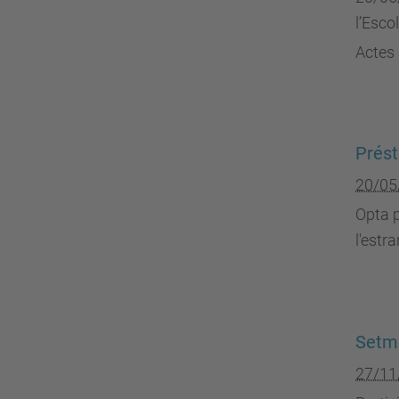
l’Esco
Actes 
Prés
20/05
Opta p
l'estr
Setma
27/11