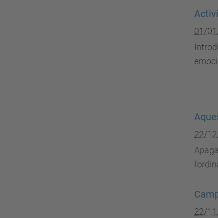
Activ
01/01
Introd
emoci
Aques
22/12
Apaga 
l'ordi
Camp
22/11