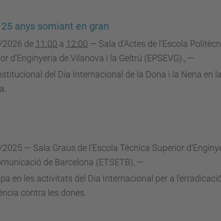
125 anys somiant en gran
/2026
de
11:00
a
12:00
—
Sala d’Actes de l’Escola Politèc
or d'Enginyeria de Vilanova i la Geltrú (EPSEVG).
,
—
nstitucional del Dia Internacional de la Dona i la Nena en l
a.
/2025
—
Sala Graus de l'Escola Tècnica Superior d’Enginy
omunicació de Barcelona (ETSETB)
,
—
ipa en les activitats del Dia Internacional per a l'erradicaci
lència contra les dones.