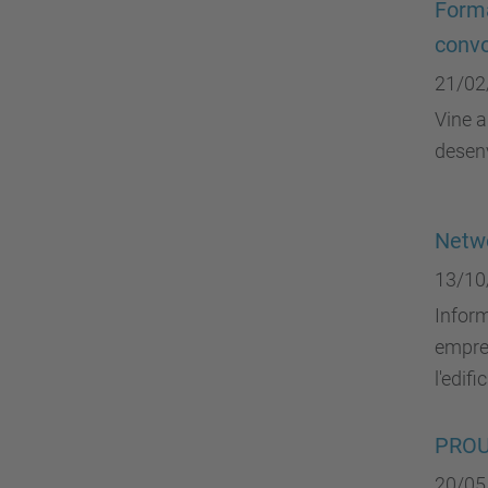
Forma
convo
21/02
Vine a
desen
Netwo
13/10
Inform
empres
l'edifi
PROU!
20/05