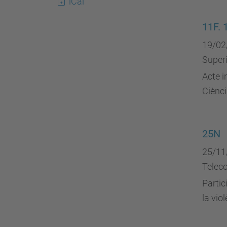
iCal
11F. 
19/02
Superi
Acte i
Ciènci
25N
25/11
Telec
Partic
la vio