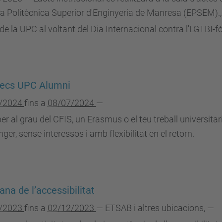
la Politècnica Superior d'Enginyeria de Manresa (EPSEM).
,
de la UPC al voltant del Dia Internacional contra l'LGTBI-fò
tecs UPC Alumni
/2024
fins a
08/07/2024
—
er al grau del CFIS, un Erasmus o el teu treball universitar
anger, sense interessos i amb flexibilitat en el retorn.
na de l’accessibilitat
/2023
fins a
02/12/2023
—
ETSAB i altres ubicacions
,
—