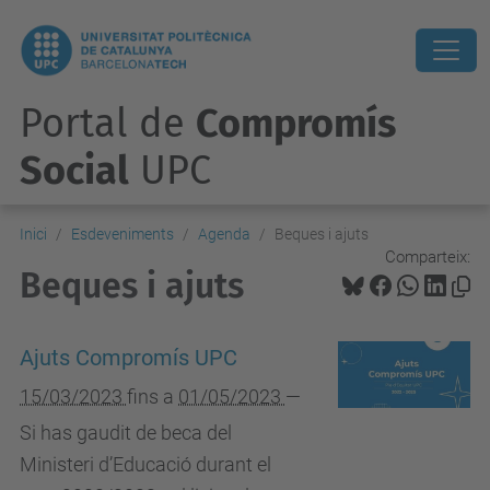
Portal de
Compromís
Social
UPC
Inici
Esdeveniments
Agenda
Beques i ajuts
Comparteix:
Beques i ajuts
Ajuts Compromís UPC
15/03/2023
fins a
01/05/2023
—
Si has gaudit de beca del
Ministeri d’Educació durant el