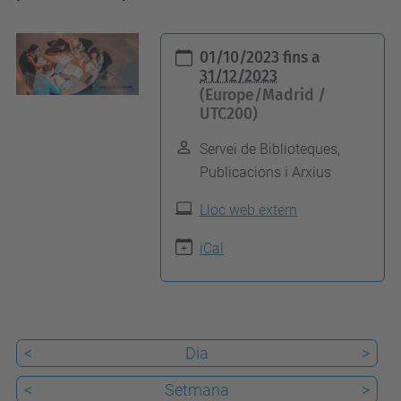
h
01/10/2023
fins a
t
31/12/2023
(Europe/Madrid /
t
UTC200)
p
s
Servei de Biblioteques,
Publicacions i Arxius
:
/
Lloc web extern
/
iCal
c
a
n
v
<
Dia
>
i
a
<
Setmana
>