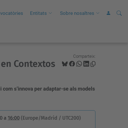
Cerca
C
vocatòries
Entitats
Sobre nosaltres
e
r
c
a
a
Comparteix:
 en Contextos
v
a
n
ç
 i com s’innova per adaptar-se als models
a
d
a
00
a
16:00
(Europe/Madrid / UTC200)
…