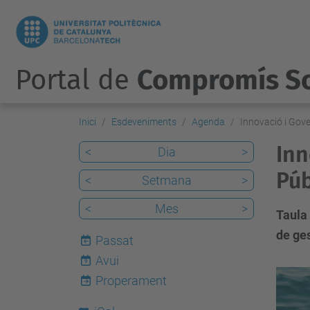
Portal de
Compromís So
Inici
Esdeveniments
Agenda
Innovació i Gove
Inn
<
Dia
>
Púb
<
Setmana
>
<
Mes
>
Taula
de ges
Passat
Avui
9
h
Properament
t