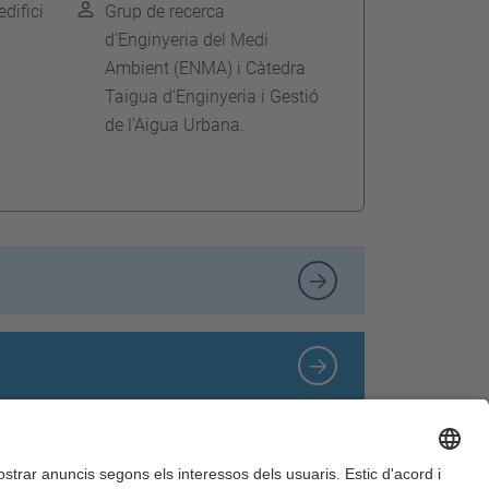
difici
Grup de recerca
d'Enginyeria del Medi
Ambient (ENMA) i Càtedra
Taigua d’Enginyeria i Gestió
de l’Aigua Urbana.