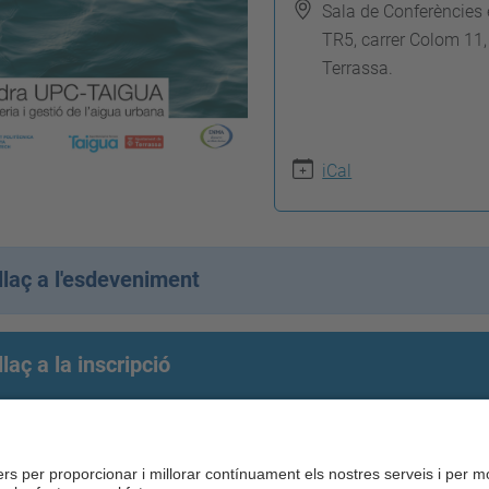
Sala de Conferències e
TR5, carrer Colom 11,
Terrassa.
iCal
llaç a l'esdeveniment
llaç a la inscripció
nibilitat