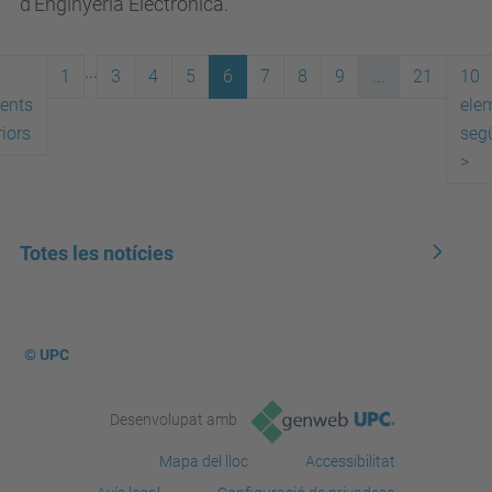
d’Enginyeria Electrònica.
...
1
3
4
5
6
7
8
9
...
21
10
ents
ele
iors
seg
>
Totes les notícies
© UPC
Desenvolupat amb
Mapa del lloc
Accessibilitat