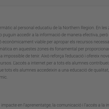
màtic al personal educatiu de la Northern Region. En les
o puguin accedir a la informació de manera efectiva, però 
 econòmicament viable per apropar els recursos necessar
formàtica en aquestes zones és fonamental per proporcionar
ria impossible de tenir. Això reforça l'educació i ofereix 
sos. L'accés a internet per a tots els alumnes contribueix
 que tots els alumnes accedeixin a una educació de qualita
mic.
 impacte en l'aprenentatge, la comunicació i l'accés a la i