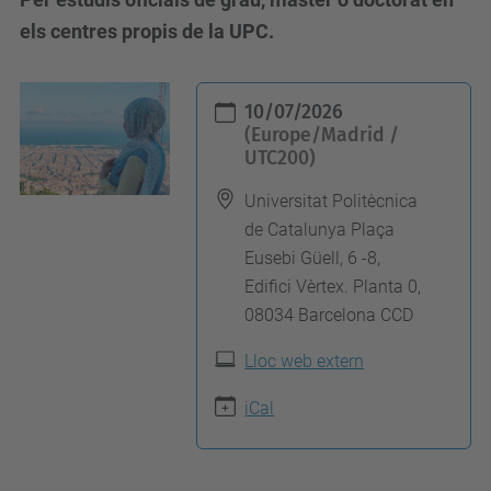
els centres propis de la UPC.
h
10/07/2026
t
(Europe/Madrid /
UTC200)
t
p
Universitat Politècnica
s
de Catalunya Plaça
:
Eusebi Güell, 6 -8,
/
Edifici Vèrtex. Planta 0,
08034 Barcelona CCD
/
c
Lloc web extern
a
iCal
n
v
i