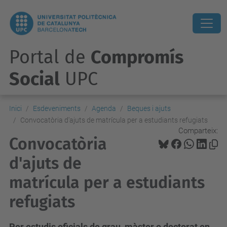
Portal de
Compromís
Social
UPC
Inici
Esdeveniments
Agenda
Beques i ajuts
Convocatòria d'ajuts de matrícula per a estudiants refugiats
Comparteix:
Convocatòria
d'ajuts de
matrícula per a estudiants
refugiats
Per estudis oficials de grau, màster o doctorat en